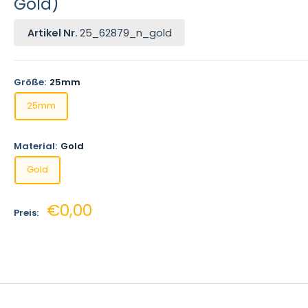
Gold)
Artikel Nr.
25_62879_n_gold
Größe:
25mm
25mm
Material:
Gold
Gold
Sonderpreis
€0,00
Preis: