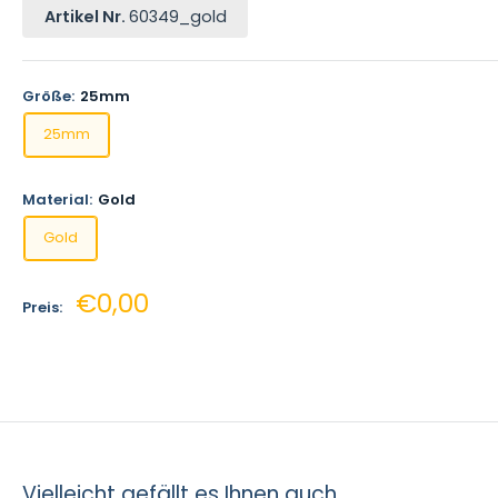
Artikel Nr.
60349_gold
Größe:
25mm
25mm
Material:
Gold
Gold
Sonderpreis
€0,00
Preis:
Vielleicht gefällt es Ihnen auch