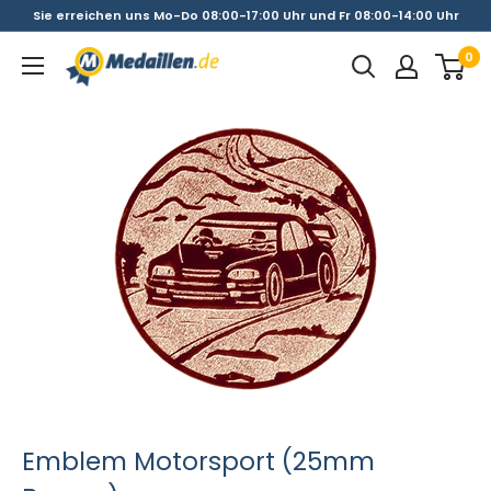
Direkt
Sie erreichen uns Mo-Do 08:00-17:00 Uhr und Fr 08:00-14:00 Uhr
zum
0
Medaillen.de
Inhalt
Emblem Motorsport (25mm