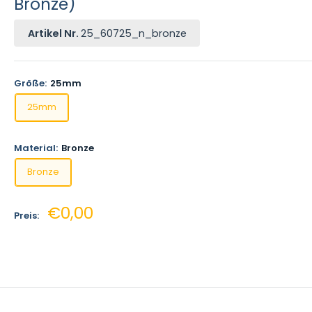
Bronze)
Artikel Nr.
25_60725_n_bronze
Größe:
25mm
25mm
Material:
Bronze
Bronze
Sonderpreis
€0,00
Preis: