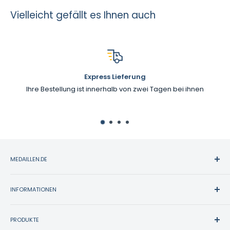
Vielleicht gefällt es Ihnen auch
Express Lieferung
Ihre Bestellung ist innerhalb von zwei Tagen bei ihnen
MEDAILLEN.DE
Medaillen.de bietet eine große Auswahl an Sportpreisen.
Seit über 30 Jahre vertrauen mehr als zwanzigtausend
INFORMATIONEN
Kunden auf unsere hochwertigen Arbeiten und Schilder,
Kontakt
hervorragenden Kundenservice und zuverlässige, schnelle
PRODUKTE
Zahlung & Versand
Lieferung.