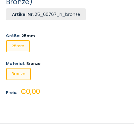
Bronze)
Artikel Nr.
25_60767_n_bronze
Größe:
25mm
25mm
Material:
Bronze
Bronze
Sonderpreis
€0,00
Preis: