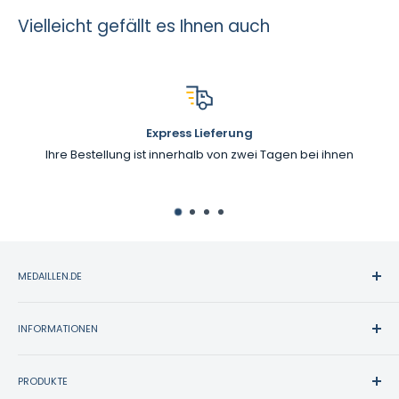
Vielleicht gefällt es Ihnen auch
Express Lieferung
Ihre Bestellung ist innerhalb von zwei Tagen bei ihnen
MEDAILLEN.DE
Medaillen.de bietet eine große Auswahl an Sportpreisen.
Seit über 30 Jahre vertrauen mehr als zwanzigtausend
INFORMATIONEN
Kunden auf unsere hochwertigen Arbeiten und Schilder,
Kontakt
hervorragenden Kundenservice und zuverlässige, schnelle
PRODUKTE
Zahlung & Versand
Lieferung.