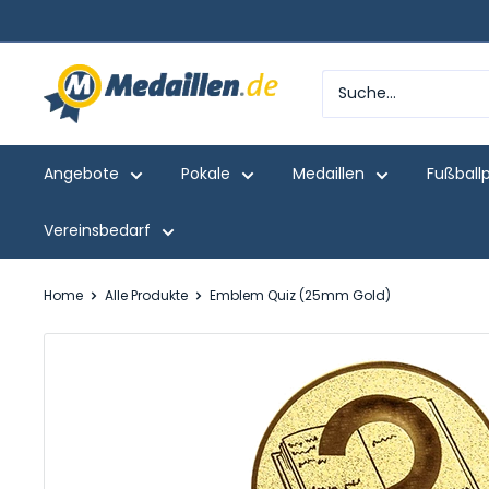
Direkt
zum
Inhalt
Medaillen.de
Angebote
Pokale
Medaillen
Fußball
Vereinsbedarf
Home
Alle Produkte
Emblem Quiz (25mm Gold)