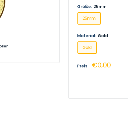
Größe:
25mm
25mm
Material:
Gold
ollen
Gold
Sonderprei
€0,00
Preis: