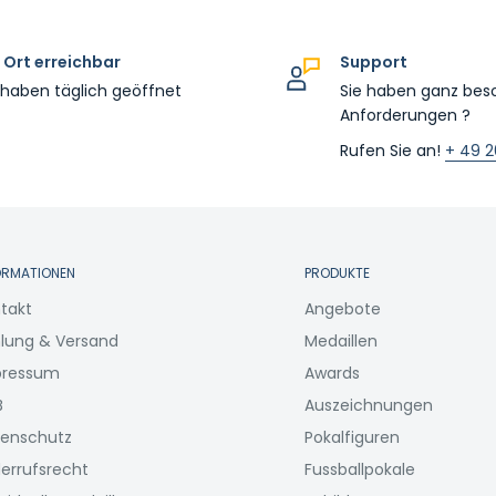
 Ort erreichbar
Support
 haben täglich geöffnet
Sie haben ganz bes
Anforderungen ?
Rufen Sie an!
+ 49 2
ORMATIONEN
PRODUKTE
takt
Angebote
lung & Versand
Medaillen
pressum
Awards
B
Auszeichnungen
enschutz
Pokalfiguren
errufsrecht
Fussballpokale