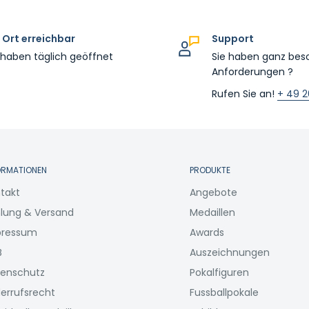
 Ort erreichbar
Support
 haben täglich geöffnet
Sie haben ganz bes
Anforderungen ?
Rufen Sie an!
+ 49 2
ORMATIONEN
PRODUKTE
takt
Angebote
lung & Versand
Medaillen
pressum
Awards
B
Auszeichnungen
enschutz
Pokalfiguren
errufsrecht
Fussballpokale