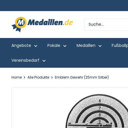
Direkt
zum
Inhalt
Medaillen.de
Angebote
Pokale
Medaillen
Fußball
Vereinsbedarf
Home
Alle Produkte
Emblem Gewehr (25mm Silber)