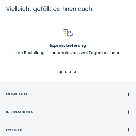
Vielleicht gefällt es Ihnen auch
Express Lieferung
Ihre Bestellung ist innerhalb von zwei Tagen bei ihnen
MEDAILLEN.DE
Medaillen.de bietet eine große Auswahl an Sportpreisen.
Seit über 30 Jahre vertrauen mehr als zwanzigtausend
INFORMATIONEN
Kunden auf unsere hochwertigen Arbeiten und Schilder,
Kontakt
hervorragenden Kundenservice und zuverlässige, schnelle
PRODUKTE
Zahlung & Versand
Lieferung.