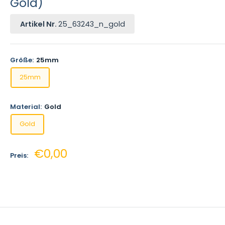
Gold)
Artikel Nr.
25_63243_n_gold
Größe:
25mm
25mm
Material:
Gold
Gold
Sonderpreis
€0,00
Preis: