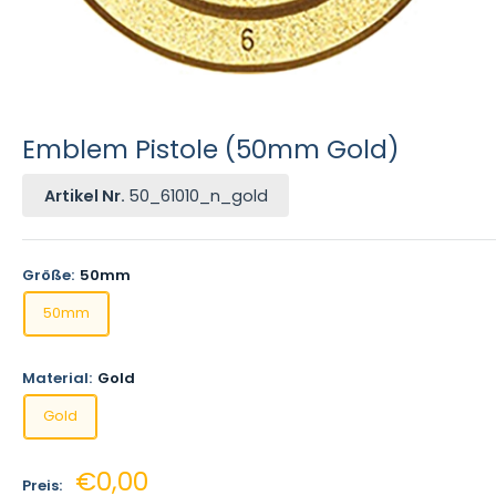
Emblem Pistole (50mm Gold)
Artikel Nr.
50_61010_n_gold
Größe:
50mm
50mm
Material:
Gold
Gold
Sonderpreis
€0,00
Preis: