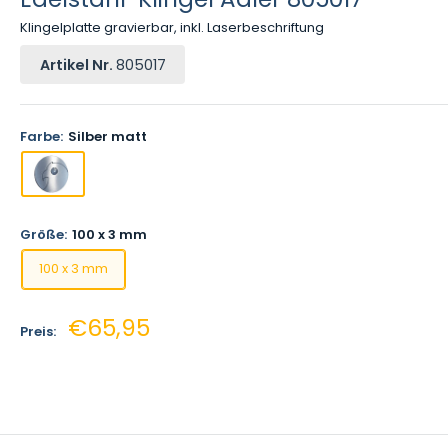
Klingelplatte gravierbar, inkl. Laserbeschriftung
Artikel Nr.
805017
Farbe:
Silber matt
Größe:
100 x 3 mm
100 x 3 mm
Sonderpreis
€65,95
Preis: