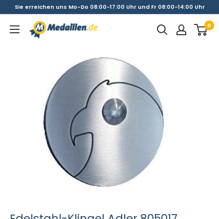
Direkt
Sie erreichen uns Mo-Do 08:00-17:00 Uhr und Fr 08:00-14:00 Uhr
zum
0
Medaillen.de
Inhalt
Edelstahl-Klingel Adler 805017