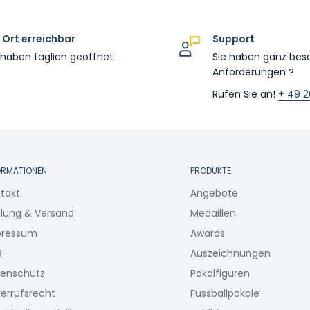
 Ort erreichbar
Support
 haben täglich geöffnet
Sie haben ganz bes
Anforderungen ?
Rufen Sie an!
+ 49 2
ORMATIONEN
PRODUKTE
takt
Angebote
lung & Versand
Medaillen
pressum
Awards
B
Auszeichnungen
enschutz
Pokalfiguren
errufsrecht
Fussballpokale