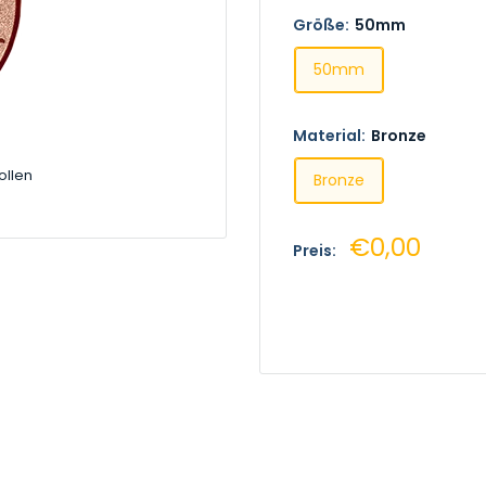
Größe:
50mm
50mm
Material:
Bronze
ollen
Bronze
Sonderprei
€0,00
Preis: