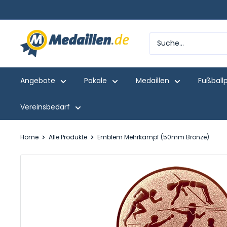
Direkt
zum
Inhalt
Medaillen.de
Angebote
Pokale
Medaillen
Fußball
Vereinsbedarf
Home
Alle Produkte
Emblem Mehrkampf (50mm Bronze)