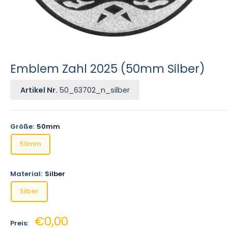
Emblem Zahl 2025 (50mm Silber)
Artikel Nr.
50_63702_n_silber
Größe:
50mm
50mm
Material:
Silber
Silber
Sonderpreis
€0,00
Preis: