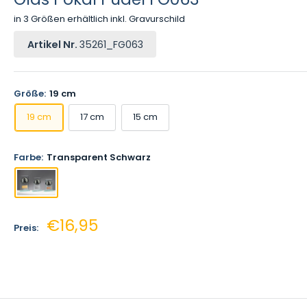
in 3 Größen erhältlich inkl. Gravurschild
Artikel Nr.
35261_FG063
Größe:
19 cm
19 cm
17 cm
15 cm
Farbe:
Transparent Schwarz
Sonderpreis
€16,95
Preis: