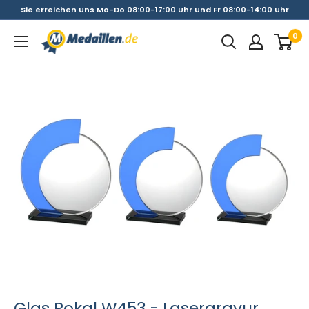
Direkt
Sie erreichen uns Mo-Do 08:00-17:00 Uhr und Fr 08:00-14:00 Uhr
zum
0
Medaillen.de
Inhalt
Glas Pokal W453 - Lasergravur