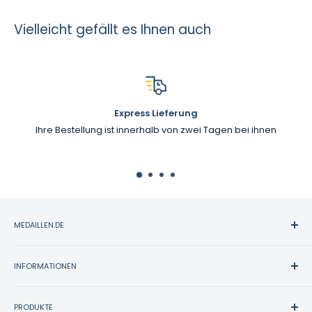
Vielleicht gefällt es Ihnen auch
Express Lieferung
Ihre Bestellung ist innerhalb von zwei Tagen bei ihnen
MEDAILLEN.DE
Medaillen.de bietet eine große Auswahl an Sportpreisen.
Seit über 30 Jahre vertrauen mehr als zwanzigtausend
INFORMATIONEN
Kunden auf unsere hochwertigen Arbeiten und Schilder,
Kontakt
hervorragenden Kundenservice und zuverlässige, schnelle
PRODUKTE
Zahlung & Versand