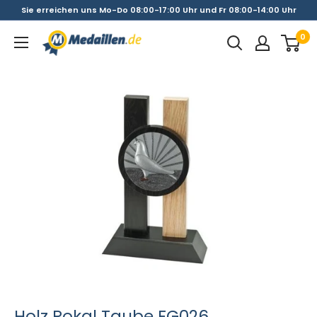
Direkt
Sie erreichen uns Mo-Do 08:00-17:00 Uhr und Fr 08:00-14:00 Uhr
zum
0
Medaillen.de
Inhalt
Holz Pokal Taube FG026