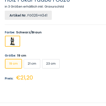
in 3 Größen erhältlich inkl. Gravurschild
Artikel Nr.
FG026+H341
Farbe:
Schwarz/Braun
Größe:
19 cm
19 cm
21 cm
23 cm
Sonderpreis
€21,20
Preis: