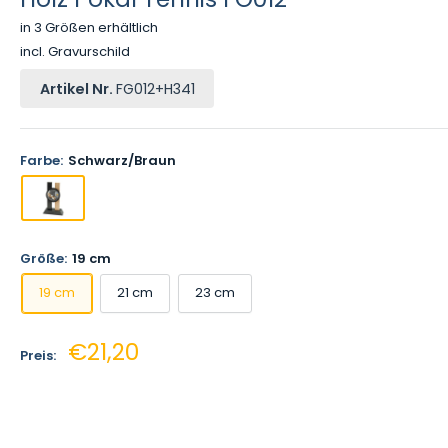
in 3 Größen erhältlich
incl. Gravurschild
Artikel Nr.
FG012+H341
Farbe:
Schwarz/Braun
Größe:
19 cm
19 cm
21 cm
23 cm
Sonderpreis
€21,20
Preis: