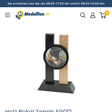
Direkt
Sie erreichen uns Mo-Do 08:00-17:00 Uhr und Fr 08:00-14:00 Uhr
zum
0
Medaillen.de
Inhalt
Holz Pokal Tennis FG012