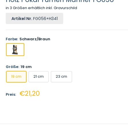
in 3 Größen erhältlich inkl. Gravurschild
Artikel Nr.
FG056+H341
Farbe:
Schwarz/Braun
Größe:
19 cm
19 cm
21 cm
23 cm
Sonderpreis
€21,20
Preis: