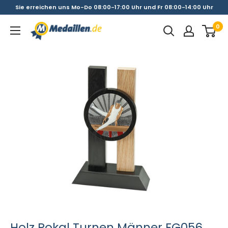
Direkt
Sie erreichen uns Mo-Do 08:00-17:00 Uhr und Fr 08:00-14:00 Uhr
zum
0
Medaillen.de
Inhalt
Holz Pokal Turnen Männer FG056