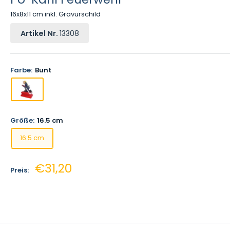
16x8x11 cm inkl. Gravurschild
Artikel Nr.
13308
Farbe:
Bunt
Größe:
16.5 cm
16.5 cm
Sonderpreis
€31,20
Preis: