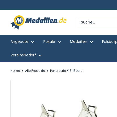
Direkt
zum
Inhalt
Medaillen.de
Angebote
Pokale
Medaillen
Fußball
Vereinsbedarf
Home
Alle Produkte
Pokalserie X161 Boule