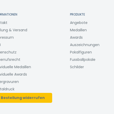
ORMATIONEN
PRODUKTE
takt
Angebote
lung & Versand
Medaillen
pressum
Awards
B
Auszeichnungen
enschutz
Pokalfiguren
errufsrecht
Fussballpokale
ividuelle Medaillen
Schilder
ividuelle Awards
ergravuren
italdruck
Bestellung widerrufen