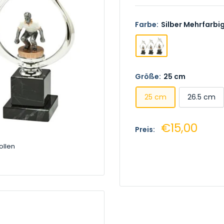
Farbe:
Silber Mehrfarbi
Größe:
25 cm
25 cm
26.5 cm
Sonderprei
€15,00
Preis:
ollen