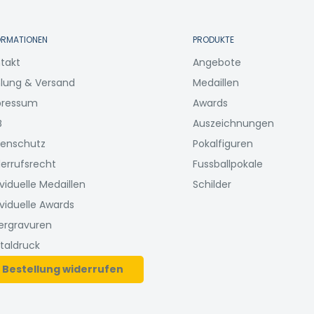
ORMATIONEN
PRODUKTE
takt
Angebote
lung & Versand
Medaillen
pressum
Awards
B
Auszeichnungen
enschutz
Pokalfiguren
errufsrecht
Fussballpokale
ividuelle Medaillen
Schilder
ividuelle Awards
ergravuren
italdruck
Bestellung widerrufen