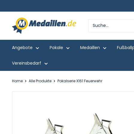
Direkt
zum
Inhalt
Medaillen.de
Angebote
Pokale
Medaillen
Fußball
Vereinsbedarf
Home
Alle Produkte
Pokalserie X161 Feuerwehr