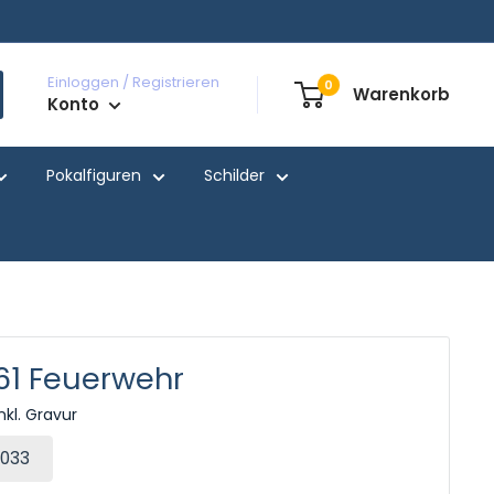
Einloggen / Registrieren
0
Warenkorb
Konto
Pokalfiguren
Schilder
161 Feuerwehr
nkl. Gravur
X033