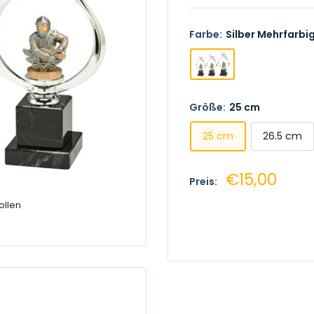
Farbe:
Silber Mehrfarbi
Größe:
25 cm
25 cm
26.5 cm
Sonderprei
€15,00
Preis:
ollen