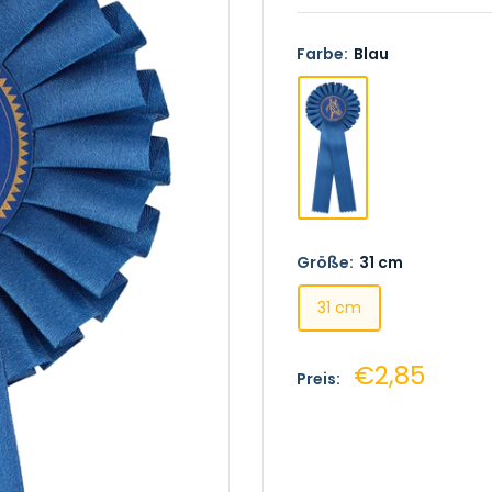
Farbe:
Blau
Größe:
31 cm
31 cm
Sonderprei
€2,85
Preis: