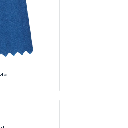
ollen
rt.