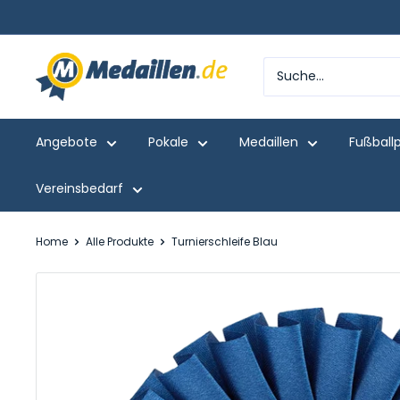
Direkt
zum
Inhalt
Medaillen.de
Angebote
Pokale
Medaillen
Fußball
Vereinsbedarf
Home
Alle Produkte
Turnierschleife Blau