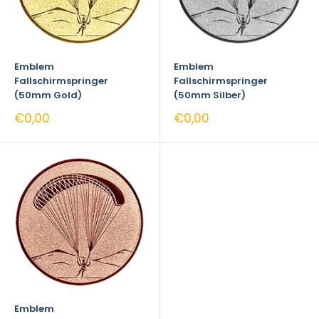
Emblem
Emblem
Fallschirmspringer
Fallschirmspringer
(50mm Gold)
(50mm Silber)
Sonderpreis
Sonderpreis
€0,00
€0,00
Emblem