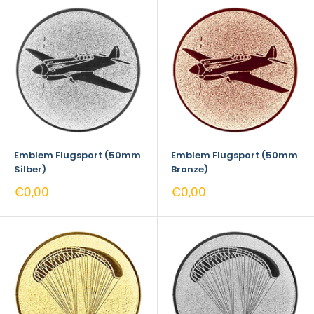
Emblem Flugsport (50mm
Emblem Flugsport (50mm
Silber)
Bronze)
Sonderpreis
Sonderpreis
€0,00
€0,00