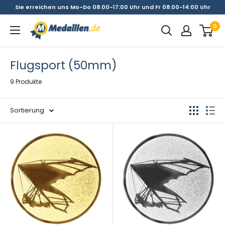
Direkt
Sie erreichen uns Mo-Do 08:00-17:00 Uhr und Fr 08:00-14:00 Uhr
zum
0
Medaillen.de
Inhalt
Flugsport (50mm)
9 Produkte
Sortierung